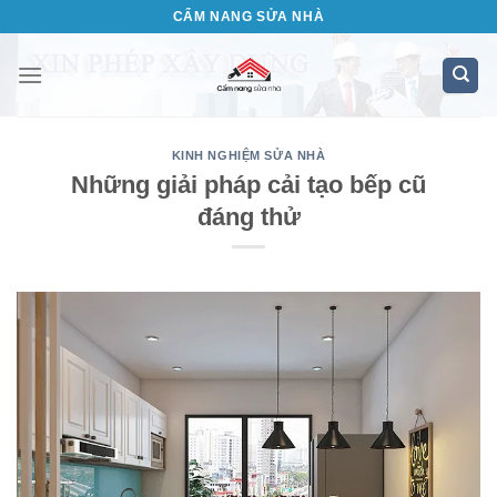
Bỏ
CẨM NANG SỬA NHÀ
qua
nội
dung
KINH NGHIỆM SỬA NHÀ
Những giải pháp cải tạo bếp cũ
đáng thử