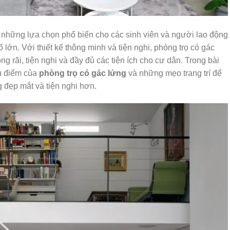
g những lựa chọn phổ biến cho các sinh viên và người lao động
ố lớn. Với thiết kế thông minh và tiện nghi, phòng trọ có gác
 rãi, tiện nghi và đầy đủ các tiện ích cho cư dân. Trong bài
ưu điểm của
phòng trọ có gác lửng
và những mẹo trang trí để
 đẹp mắt và tiện nghi hơn.