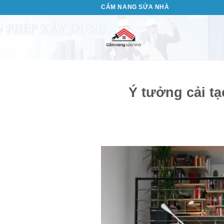
Bỏ
CẨM NANG SỬA NHÀ
qua
nội
dung
Ý tưởng cải t