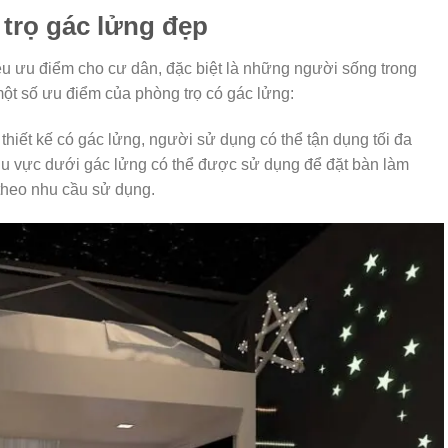
trọ gác lửng đẹp
ều ưu điểm cho cư dân, đặc biệt là những người sống trong
ột số ưu điểm của phòng trọ có gác lửng:
thiết kế có gác lửng, người sử dụng có thể tận dụng tối đa
hu vực dưới gác lửng có thể được sử dụng để đặt bàn làm
 theo nhu cầu sử dụng.