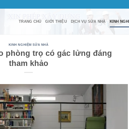
TRANG CHỦ
GIỚI THIỆU
DỊCH VỤ SỬA NHÀ
KINH NGH
KINH NGHIỆM SỬA NHÀ
ạo phòng trọ có gác lửng đáng
tham khảo