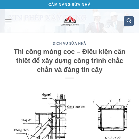
Bỏ
CẨM NANG SỬA NHÀ
qua
nội
dung
DỊCH VỤ SỬA NHÀ
Thi công móng cọc – Điều kiện cần
thiết để xây dựng công trình chắc
chắn và đáng tin cậy