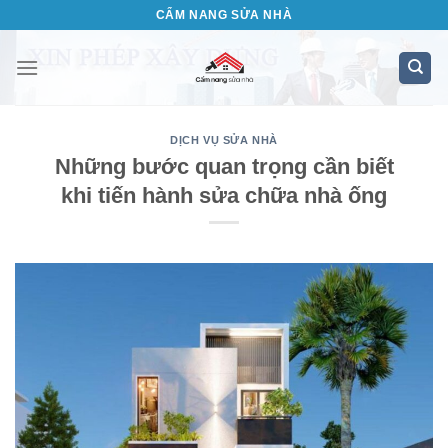
Bỏ
CẨM NANG SỬA NHÀ
qua
nội
dung
DỊCH VỤ SỬA NHÀ
Những bước quan trọng cần biết
khi tiến hành sửa chữa nhà ống