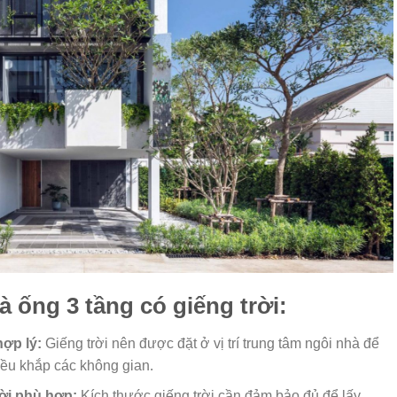
 ống 3 tầng có giếng trời:
hợp lý:
Giếng trời nên được đặt ở vị trí trung tâm ngôi nhà để
đều khắp các không gian.
ời phù hợp:
Kích thước giếng trời cần đảm bảo đủ để lấy