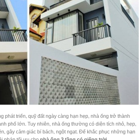
g phát triển, quỹ đất ngày càng hạn hẹp, nhà ống trở thành
hành phố lớn. Tuy nhiên, nhà ống thường có diện tích nhỏ, hẹp,
iên, gây cảm giác bí bách, ngột ngạt. Để khắc phục những hạn
ải pháp tối ưu cho
nhà ống 3 tầng có giếng trời
.