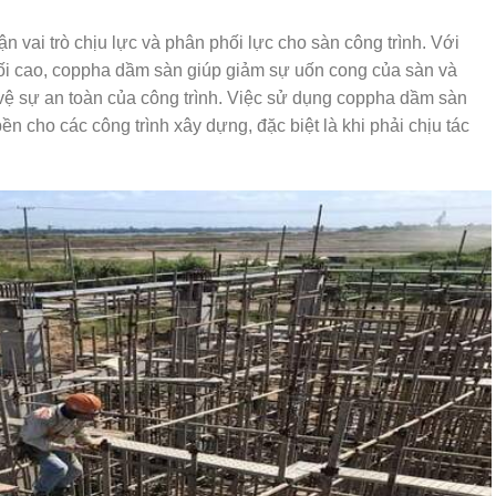
 vai trò chịu lực và phân phối lực cho sàn công trình. Với
 đối cao, coppha dầm sàn giúp giảm sự uốn cong của sàn và
o vệ sự an toàn của công trình. Việc sử dụng coppha dầm sàn
ền cho các công trình xây dựng, đặc biệt là khi phải chịu tác