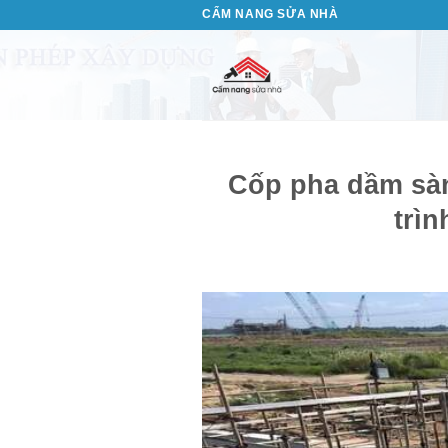
Bỏ
CẨM NANG SỬA NHÀ
qua
nội
dung
Cốp pha dầm sàn
trìn