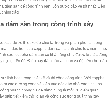
ập, coppha dầm sàn còn giảm thiểu tối đa việc cắt xén và
a dầm sàn để công trình bạn luôn được bảo vệ tốt nhất. Liên
 chính xác!
a dầm sàn trong công trình xây
t cấu được thiết kế để chịu tải trọng và phân phối tải trọng
 mạnh đầu tiên của coppha dầm sàn là tính chịu lực mạnh mẽ.
 định cao, coppha dầm sàn có khả năng chịu được lực tác động
xây dựng trên đó. Điều này đảm bảo an toàn và độ bền cho toàn
ự linh hoạt trong thiết kế và thi công công trình. Với coppha
o ra các đường cong và kiến trúc độc đáo nhờ vào tính linh
hi công nhanh chóng và dễ dàng cũng là một ưu điểm quan
y giúp tiết kiệm thời gian và công sức trong quá trình xây