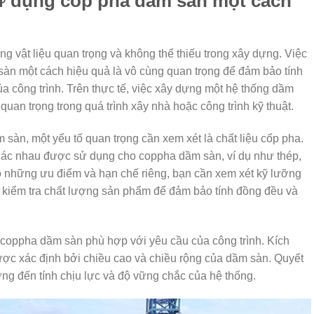
ử dụng cốp pha dầm sàn một cách
g vật liệu quan trọng và không thể thiếu trong xây dựng. Việc
àn một cách hiệu quả là vô cùng quan trọng để đảm bảo tính
ủa công trình. Trên thực tế, việc xây dựng một hệ thống dầm
uan trọng trong quá trình xây nhà hoặc công trình kỹ thuật.
sàn, một yếu tố quan trọng cần xem xét là chất liệu cốp pha.
 khác nhau được sử dụng cho coppha dầm sàn, ví dụ như thép,
có những ưu điểm và hạn chế riêng, bạn cần xem xét kỹ lưỡng
ần kiểm tra chất lượng sản phẩm để đảm bảo tính đồng đều và
 coppha dầm sàn phù hợp với yêu cầu của công trình. Kích
c xác định bởi chiều cao và chiều rộng của dầm sàn. Quyết
ởng đến tính chịu lực và độ vững chắc của hệ thống.