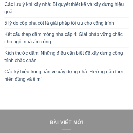
Các lưu ý khi xây nhà: Bí quyết thiết kế và xây dựng hiệu
quả
5 lý do cốp pha cột là giải pháp tối ưu cho công trình
Kết cấu thép dầm móng nhà cấp 4: Giải pháp vững chắc
cho ngôi nhà ấm cúng
Kích thước dầm: Những điều cần biết để xây dựng công
trình chắc chắn
Các ký hiệu trong bản vẽ xây dựng nhà: Hướng dẫn thực
hiện đúng và tỉ mỉ
BÀI VIẾT MỚI