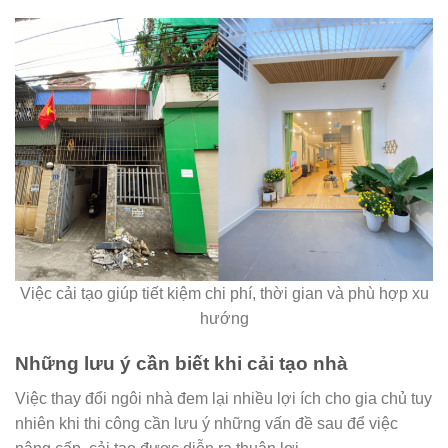
Việc cải tạo giúp tiết kiệm chi phí, thời gian và phù hợp xu
hướng
Những lưu ý cần biết khi cải tạo nhà
Việc thay đổi ngôi nhà đem lại nhiều lợi ích cho gia chủ tuy
nhiên khi thi công cần lưu ý những vấn đề sau để việc