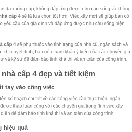
bạn đã xuống cấp, không đáp ứng được nhu cầu sống và không
nhà cấp 4
sẽ là lựa chọn tốt hơn. Việc xây mới sẽ giúp bạn có
theo yêu cầu của gia đình và đáp ứng được nhu cầu sống hiện
à cấp 4
sẽ phụ thuộc vào tình trạng của nhà cũ, ngân sách và
ớc khi quyết định, bạn nên tham khảo ý kiến của các chuyên gia
sư và kỹ sư để đảm bảo tính khả thi và an toàn của công trình.
 nhà cấp 4 đẹp và tiết kiệm
t tay vào công việc
 lên kế hoạch chi tiết về các công việc cần thực hiện, ngân
 được thảo luận cùng với các chuyên gia trong lĩnh vực xây
 điện để đảm bảo tính khả thi và an toàn của công trình.
g hiệu quả