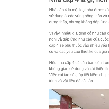
Nhà cấp 4 là một loại nhà được xâ
sử dụng ở các vùng nông thôn và m
dựng thấp, nhưng không đáp ứng đ
Vì vậy, nhiều gia đình có nhu cầu 
nghi và đáp ứng nhu cầu của cuộc 
cấp 4 sẽ phụ thuộc vào nhiều yếu 
cũ và các yêu cầu thiết kế của gia 
Nếu nhà cấp 4 cũ của bạn còn trong 
không gian sử dụng và cải thiện tín
Việc cải tạo sẽ giúp tiết kiệm chi
trình và vật liệu đã có sẵn.