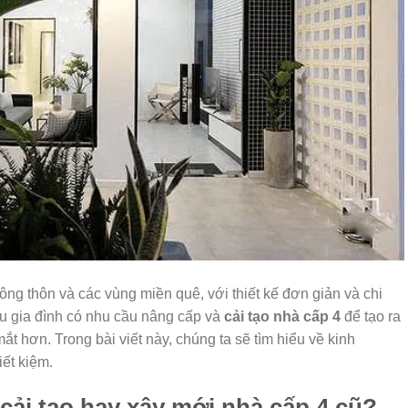
ông thôn và các vùng miền quê, với thiết kế đơn giản và chi
ều gia đình có nhu cầu nâng cấp và
cải tạo nhà cấp 4
để tạo ra
ắt hơn. Trong bài viết này, chúng ta sẽ tìm hiểu về kinh
iết kiệm.
 cải tạo hay xây mới nhà cấp 4 cũ?