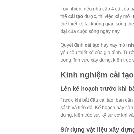
Tuy nhiên, nếu nhà cấp 4 cũ của 
thể
cải tạo
được, thì việc xây mới
thể thiết kế lại không gian sống 
đại của cuộc sống ngày nay.
Quyết định
cải tạo
hay xây mới
nh
yêu cầu thiết kế của gia đình. Trư
trong lĩnh vực xây dựng, kiến trúc 
Kinh nghiệm cải tạo
Lên kế hoạch trước khi bắ
Trước khi bắt đầu cải tạo, bạn cần
sách và tiến độ. Kế hoạch này cần
dựng, kiến trúc sư, kỹ sư cơ khí và
Sử dụng vật liệu xây dựn