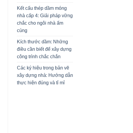
Kết cấu thép dầm móng
nhà cấp 4: Giải pháp vững
chắc cho ngôi nhà ấm
cúng
Kích thước dầm: Những
điều cần biết để xây dựng
công trình chắc chắn
Các ký hiệu trong bản vẽ
xây dựng nhà: Hướng dẫn
thực hiện đúng và tỉ mỉ