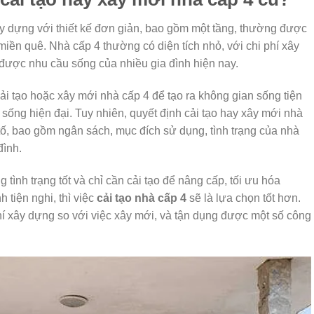
y dựng với thiết kế đơn giản, bao gồm một tầng, thường được
iền quê. Nhà cấp 4 thường có diện tích nhỏ, với chi phí xây
ược nhu cầu sống của nhiều gia đình hiện nay.
cải tạo hoặc xây mới nhà cấp 4 để tạo ra không gian sống tiện
sống hiện đại. Tuy nhiên, quyết định cải tạo hay xây mới nhà
tố, bao gồm ngân sách, mục đích sử dụng, tình trạng của nhà
đình.
tình trạng tốt và chỉ cần cải tạo để nâng cấp, tối ưu hóa
h tiện nghi, thì việc
cải tạo nhà cấp 4
sẽ là lựa chọn tốt hơn.
 phí xây dựng so với việc xây mới, và tận dụng được một số công