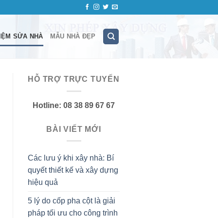
IỆM SỬA NHÀ
MẪU NHÀ ĐẸP
HỖ TRỢ TRỰC TUYẾN
Hotline: 08 38 89 67 67
BÀI VIẾT MỚI
Các lưu ý khi xây nhà: Bí
quyết thiết kế và xây dựng
hiệu quả
5 lý do cốp pha cột là giải
pháp tối ưu cho công trình