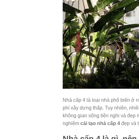
Nhà cấp 4 là loại nhà phổ biến ở n
phí xây dựng thấp. Tuy nhiên, nhi
không gian sống tiện nghi và đẹp m
nghiệm
cải tạo nhà cấp 4
đẹp và t
Nhà cấp 4 là gì, nên