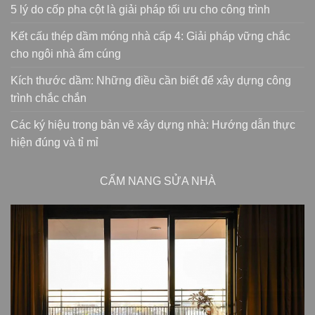
5 lý do cốp pha cột là giải pháp tối ưu cho công trình
Kết cấu thép dầm móng nhà cấp 4: Giải pháp vững chắc
cho ngôi nhà ấm cúng
Kích thước dầm: Những điều cần biết để xây dựng công
trình chắc chắn
Các ký hiệu trong bản vẽ xây dựng nhà: Hướng dẫn thực
hiện đúng và tỉ mỉ
CẨM NANG SỬA NHÀ