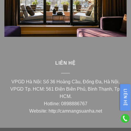
LIÊN HỆ
VPGD Hà Nội: Số 36 Hoàng Cầu, Đống Đa, Hà Nội.
VPGD Tp. HCM: 561 Điện Biên Phủ, Bình Thạnh, Tp.
LIÊN HỆ
HCM.
Hotline: 0898886767
Website:
http://camnangsuanha.net