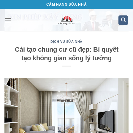
Bỏ
CẨM NANG SỬA NHÀ
qua
nội
dung
DỊCH VỤ SỬA NHÀ
Cải tạo chung cư cũ đẹp: Bí quyết
tạo không gian sống lý tưởng