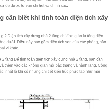
sư để được tư vấn chi tiết và chính xác.
 cần biết khi tính toán diện tích xây
à gì? Diện tích xây dựng nhà 2 tầng chỉ đơn giản là tổng diện
 tầng dưới. Điều này bao gồm diện tích sàn của các phòng, sân
ại vi khác.
à 2 tầng Để tính toán diện tích xây dựng nhà 2 tầng, bạn cần
ng và thêm vào các không gian mở bậc thang và hành lang. Công
xác, nhất là khi có những chi tiết kiến trúc phức tạp như mái