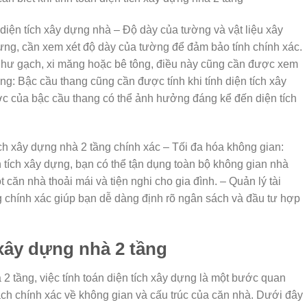
n diện tích xây dựng nhà – Độ dày của tường và vật liệu xây
dựng, cần xem xét độ dày của tường để đảm bảo tính chính xác.
như gạch, xi măng hoặc bê tông, điều này cũng cần được xem
thang: Bậc cầu thang cũng cần được tính khi tính diện tích xây
ước của bậc cầu thang có thể ảnh hưởng đáng kể đến diện tích
tích xây dựng nhà 2 tầng chính xác – Tối đa hóa không gian:
n tích xây dựng, bạn có thể tận dụng toàn bộ không gian nhà
 căn nhà thoải mái và tiện nghi cho gia đình. – Quản lý tài
ng chính xác giúp bạn dễ dàng định rõ ngân sách và đầu tư hợp
 xây dựng nhà 2 tầng
2 tầng, việc tính toán diện tích xây dựng là một bước quan
ạch chính xác về không gian và cấu trúc của căn nhà. Dưới đây