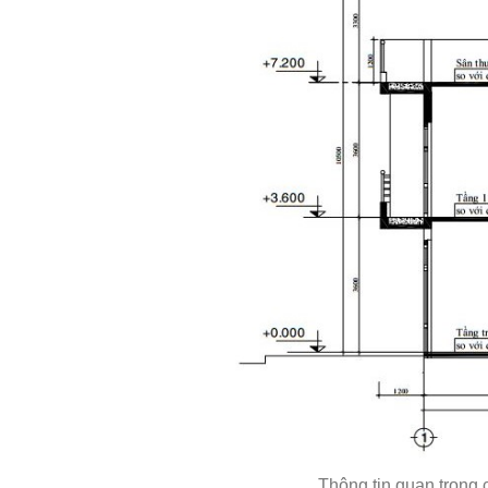
Thông tin quan trọng c