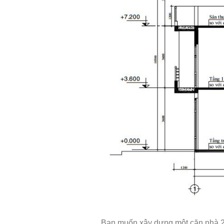
Bạn muốn xây dựng một căn nhà 2