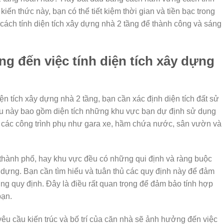
kiến thức này, bạn có thể tiết kiệm thời gian và tiền bạc trong
 cách tính diện tích xây dựng nhà 2 tầng để thành công và sáng
g đến việc tính diện tích xây dựng
iện tích xây dựng nhà 2 tầng, bạn cần xác định diện tích đất sử
ều này bao gồm diện tích những khu vực bạn dự định sử dụng
h các công trình phụ như gara xe, hầm chứa nước, sân vườn và
, thành phố, hay khu vực đều có những qui định và ràng buộc
y dựng. Bạn cần tìm hiểu và tuân thủ các quy định này để đảm
úng quy định. Đây là điều rất quan trọng để đảm bảo tính hợp
bạn.
 yêu cầu kiến trúc và bố trí của căn nhà sẽ ảnh hưởng đến việc